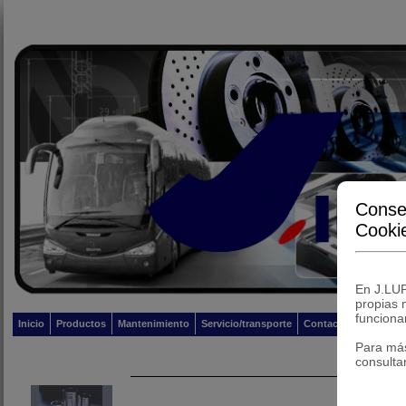
Conse
Cooki
En J.LUP
propias 
funcionam
Inicio
Productos
Mantenimiento
Servicio/transporte
Contacto
Para má
consulta